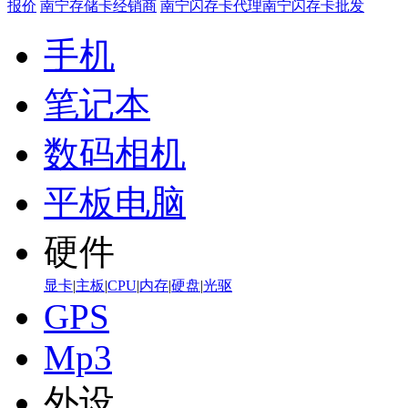
报价
南宁存储卡经销商
南宁闪存卡代理
南宁闪存卡批发
手机
笔记本
数码相机
平板电脑
硬件
显卡
|
主板
|
CPU
|
内存
|
硬盘
|
光驱
GPS
Mp3
外设