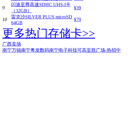
闪迪至尊高速SDHC UHS-I卡
9
¥39
（32GB）
雷克沙SILVER PLUS microSD
10
¥79
64GB
更多热门存储卡>>
广西卖场
南宁万锦
南宁粤发数码
南宁电子科技
可高至胜广场-热招中