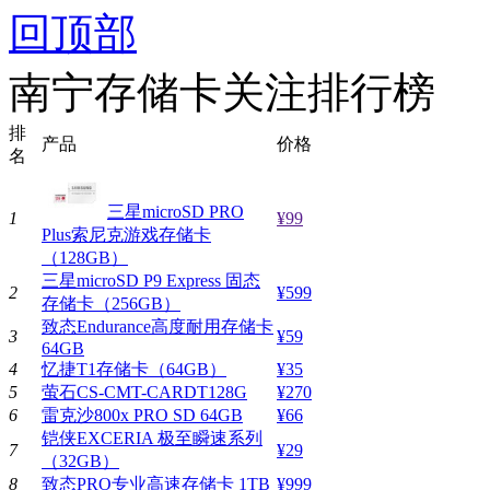
回顶部
南宁存储卡关注排行榜
排
产品
价格
名
三星microSD PRO
1
¥99
Plus索尼克游戏存储卡
（128GB）
三星microSD P9 Express 固态
2
¥599
存储卡（256GB）
致态Endurance高度耐用存储卡
3
¥59
64GB
4
忆捷T1存储卡（64GB）
¥35
5
萤石CS-CMT-CARDT128G
¥270
6
雷克沙800x PRO SD 64GB
¥66
铠侠EXCERIA 极至瞬速系列
7
¥29
（32GB）
8
致态PRO专业高速存储卡 1TB
¥999