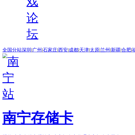
戏
论
坛
全国分站
深圳
|
广州
|
石家庄
|
西安
|
成都
|
天津
|
太原
|
兰州
|
新疆
|
合肥
|
南宁存储卡