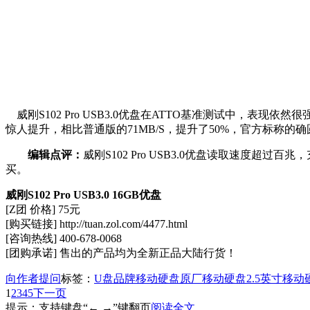
威刚S102 Pro USB3.0优盘在ATTO基准测试中，表现
惊人提升，相比普通版的71MB/S，提升了50%，官方标称的
编辑点评：
威刚S102 Pro USB3.0优盘读取速度超
买。
威刚S102 Pro USB3.0 16GB优盘
[Z团 价格] 75元
[购买链接] http://tuan.zol.com/4477.html
[咨询热线] 400-678-0068
[团购承诺] 售出的产品均为全新正品大陆行货！
向作者提问
标签：
U盘
品牌移动硬盘
原厂移动硬盘
2.5英寸移动
1
2
3
4
5
下一页
提示：支持键盘“← →”键翻页
阅读全文