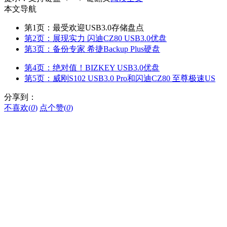
本文导航
第1页：最受欢迎USB3.0存储盘点
第2页：展现实力 闪迪CZ80 USB3.0优盘
第3页：备份专家 希捷Backup Plus硬盘
第4页：绝对值！BIZKEY USB3.0优盘
第5页：威刚S102 USB3.0 Pro和闪迪CZ80 至尊极速US
分享到：
不喜欢(
0
)
点个赞(
0
)