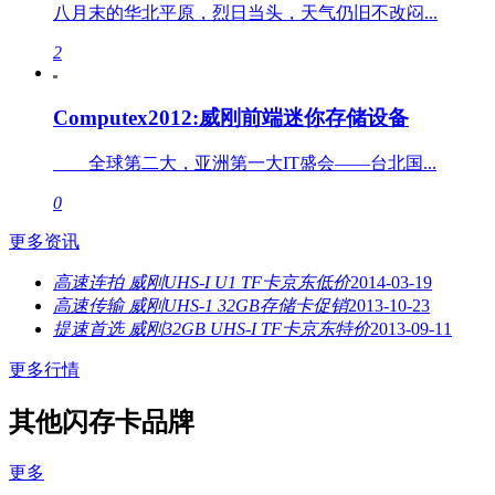
八月末的华北平原，烈日当头，天气仍旧不改闷...
2
Computex2012:威刚前端迷你存储设备
全球第二大，亚洲第一大IT盛会——台北国...
0
更多资讯
高速连拍 威刚UHS-I U1 TF卡京东低价
2014-03-19
高速传输 威刚UHS-1 32GB存储卡促销
2013-10-23
提速首选 威刚32GB UHS-I TF卡京东特价
2013-09-11
更多行情
其他闪存卡品牌
更多