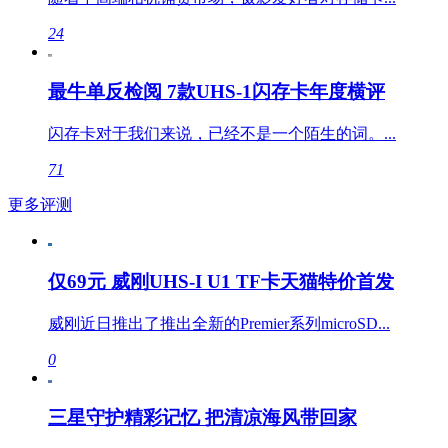
24
最牛单反检阅 7款UHS-1闪存卡年度横评
闪存卡对于我们来说，已经不是一个陌生的词。...
71
更多评测
仅69元 威刚UHS-I U1 TF卡天猫特价首发
威刚近日推出了推出全新的Premier系列microSD...
0
三星守护精彩记忆 把清凉海风带回家