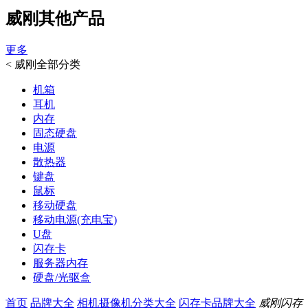
威刚其他产品
更多
<
威刚全部分类
机箱
耳机
内存
固态硬盘
电源
散热器
键盘
鼠标
移动硬盘
移动电源(充电宝)
U盘
闪存卡
服务器内存
硬盘/光驱盒
首页
品牌大全
相机摄像机分类大全
闪存卡品牌大全
威刚闪存