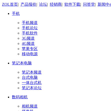
ZOL首页
|
产品报价
|
论坛
|
经销商
|
软件下载
|
问答堂
|
新闻中
手机
手机频道
手机论坛
手机软件
3G频道
4G频道
苹果专区
移动电源
笔记本电脑
笔记本频道
台式电脑
一体台式机
笔记本论坛
数码相机
相机频道