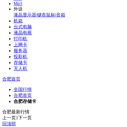
Mp3
外设
液晶显示器
|
键盘鼠标
|
音箱
机箱
台式电脑
液晶电视
打印机
上网卡
服务器
投影机
存储卡
无人机
合肥首页
全国行情
合肥首页
合肥存储卡
合肥最新行情
上一页
1
下一页
回顶部