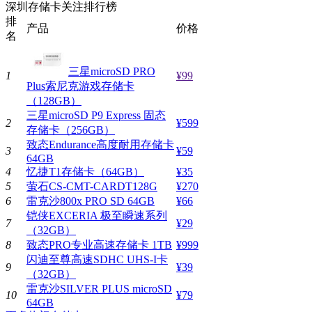
深圳存储卡关注排行榜
排
产品
价格
名
三星microSD PRO
1
¥99
Plus索尼克游戏存储卡
（128GB）
三星microSD P9 Express 固态
2
¥599
存储卡（256GB）
致态Endurance高度耐用存储卡
3
¥59
64GB
4
忆捷T1存储卡（64GB）
¥35
5
萤石CS-CMT-CARDT128G
¥270
6
雷克沙800x PRO SD 64GB
¥66
铠侠EXCERIA 极至瞬速系列
7
¥29
（32GB）
8
致态PRO专业高速存储卡 1TB
¥999
闪迪至尊高速SDHC UHS-I卡
9
¥39
（32GB）
雷克沙SILVER PLUS microSD
10
¥79
64GB