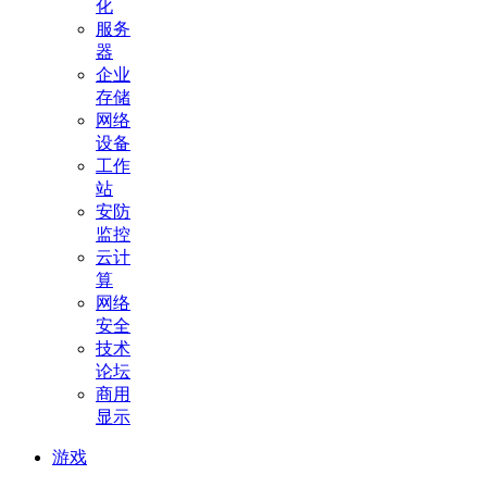
化
服务
器
企业
存储
网络
设备
工作
站
安防
监控
云计
算
网络
安全
技术
论坛
商用
显示
游戏