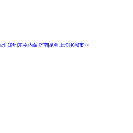
福州
|
郑州
|
东莞
|
内蒙
|
济南
|
昆明
|
上海
|
40城市>>