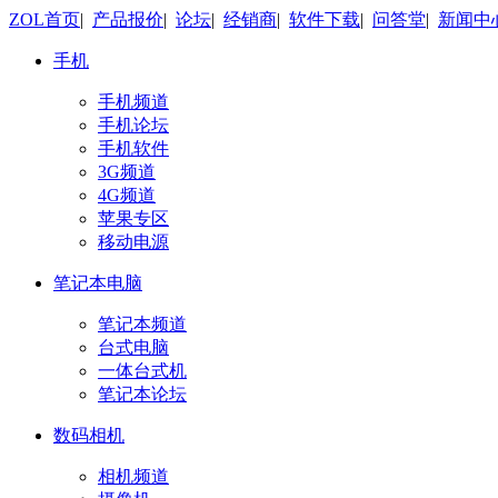
ZOL首页
|
产品报价
|
论坛
|
经销商
|
软件下载
|
问答堂
|
新闻中
手机
手机频道
手机论坛
手机软件
3G频道
4G频道
苹果专区
移动电源
笔记本电脑
笔记本频道
台式电脑
一体台式机
笔记本论坛
数码相机
相机频道