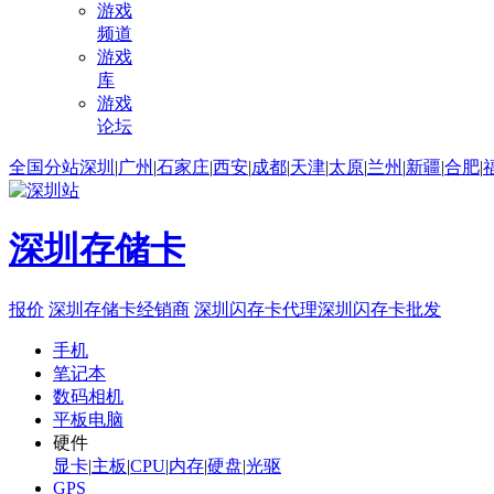
游戏
频道
游戏
库
游戏
论坛
全国分站
深圳
|
广州
|
石家庄
|
西安
|
成都
|
天津
|
太原
|
兰州
|
新疆
|
合肥
|
深圳存储卡
报价
深圳存储卡经销商
深圳闪存卡代理
深圳闪存卡批发
手机
笔记本
数码相机
平板电脑
硬件
显卡
|
主板
|
CPU
|
内存
|
硬盘
|
光驱
GPS