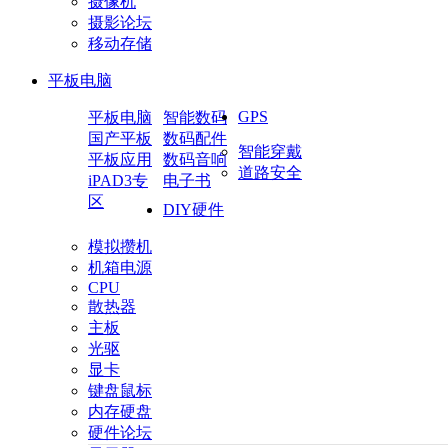
摄像机
摄影论坛
移动存储
平板电脑
GPS
平板电脑
智能数码
国产平板
数码配件
智能穿戴
平板应用
数码音响
道路安全
iPAD3专
电子书
区
DIY硬件
模拟攒机
机箱电源
CPU
散热器
主板
光驱
显卡
键盘鼠标
内存硬盘
硬件论坛