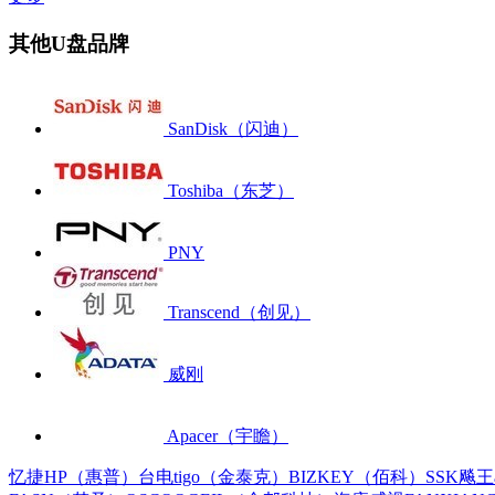
其他U盘品牌
SanDisk（闪迪）
Toshiba（东芝）
PNY
Transcend（创见）
威刚
Apacer（宇瞻）
忆捷
HP（惠普）
台电
tigo（金泰克）
BIZKEY（佰科）
SSK飚王