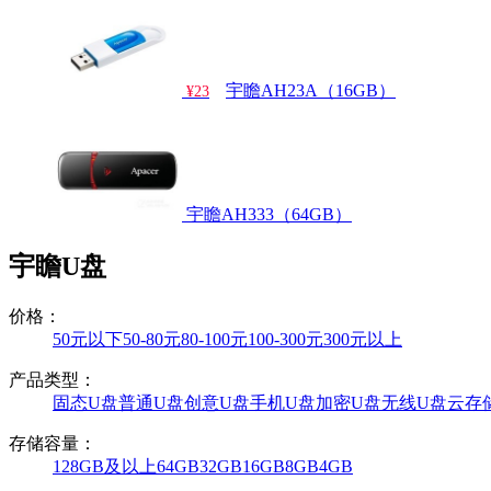
宇瞻AH23A（16GB）
¥23
宇瞻AH333（64GB）
宇瞻U盘
价格：
50元以下
50-80元
80-100元
100-300元
300元以上
产品类型：
固态U盘
普通U盘
创意U盘
手机U盘
加密U盘
无线U盘
云存
存储容量：
128GB及以上
64GB
32GB
16GB
8GB
4GB