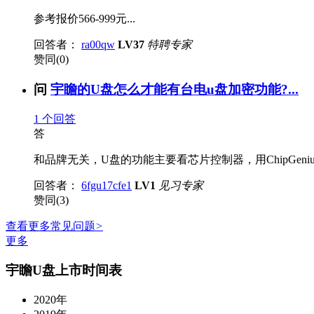
参考报价566-999元...
回答者：
ra00qw
LV37
特聘专家
赞同(0)
问
宇瞻的U盘怎么才能有台电u盘加密功能?...
1
个回答
答
和品牌无关，U盘的功能主要看芯片控制器，用ChipGe
回答者：
6fgu17cfe1
LV1
见习专家
赞同(3)
查看更多常见问题
>
更多
宇瞻U盘上市时间表
2020年