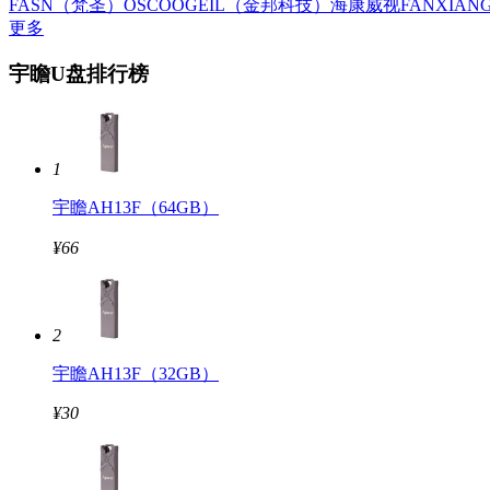
FASN（梵圣）
OSCOO
GEIL（金邦科技）
海康威视
FANXIA
更多
宇瞻U盘排行榜
1
宇瞻AH13F（64GB）
¥66
2
宇瞻AH13F（32GB）
¥30