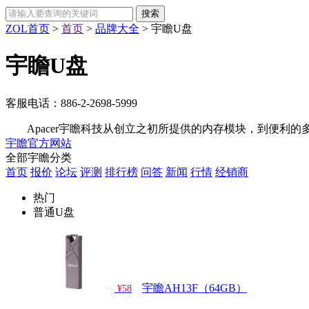
ZOL首页
>
首页
>
品牌大全
>
宇瞻U盘
宇瞻U盘
客服电话：
886-2-2698-5999
Apacer宇瞻科技从创立之初所提供的内存模块，到便利的多
宇瞻官方网站
全部宇瞻分类
首页
报价
论坛
评测
排行榜
问答
新闻
行情
经销商
热门
普通U盘
宇瞻AH13F（64GB）
¥58