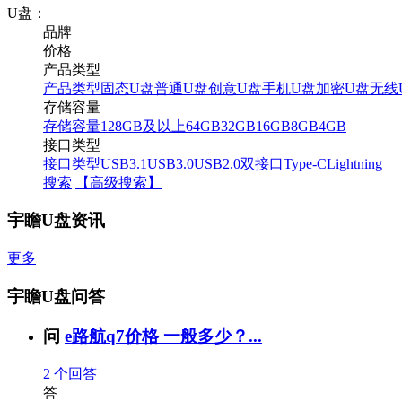
U盘：
品牌
价格
产品类型
产品类型
固态U盘
普通U盘
创意U盘
手机U盘
加密U盘
无线
存储容量
存储容量
128GB及以上
64GB
32GB
16GB
8GB
4GB
接口类型
接口类型
USB3.1
USB3.0
USB2.0
双接口
Type-C
Lightning
搜索
【高级搜索】
宇瞻U盘资讯
更多
宇瞻U盘问答
问
e路航q7价格 一般多少？...
2
个回答
答