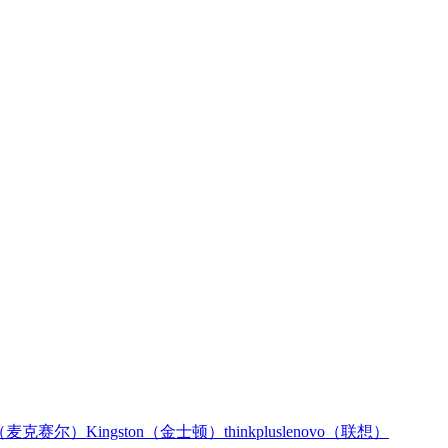
L（麦克赛尔）
Kingston（金士顿）
thinkplus
lenovo（联想）