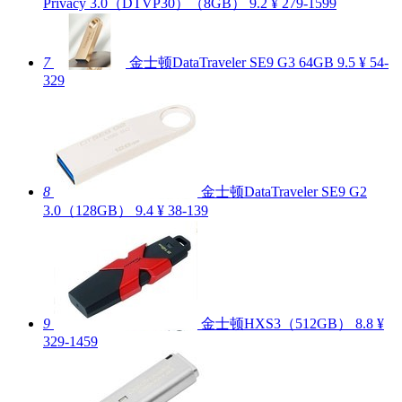
Privacy 3.0（DTVP30）（8GB）
9.2
¥ 279-1599
7
金士顿DataTraveler SE9 G3 64GB
9.5
¥ 54-
329
8
金士顿DataTraveler SE9 G2
3.0（128GB）
9.4
¥ 38-139
9
金士顿HXS3（512GB）
8.8
¥
329-1459