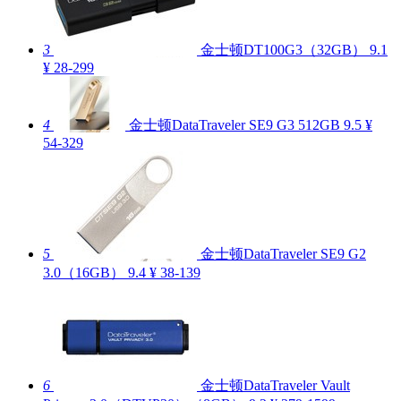
3
金士顿DT100G3（32GB）
9.1
¥ 28-299
4
金士顿DataTraveler SE9 G3 512GB
9.5
¥
54-329
5
金士顿DataTraveler SE9 G2
3.0（16GB）
9.4
¥ 38-139
6
金士顿DataTraveler Vault