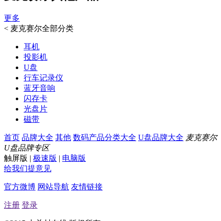
更多
<
麦克赛尔全部分类
耳机
投影机
U盘
行车记录仪
蓝牙音响
闪存卡
光盘片
磁带
首页
品牌大全
其他
数码产品分类大全
U盘品牌大全
麦克赛尔
U盘品牌专区
触屏版
|
极速版
|
电脑版
给我们提意见
官方微博
网站导航
友情链接
注册
登录