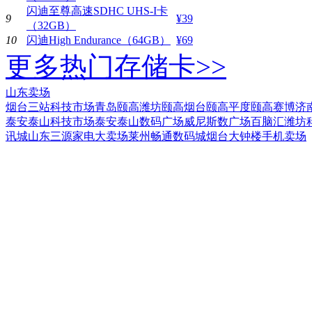
闪迪至尊高速SDHC UHS-I卡
9
¥39
（32GB）
10
闪迪High Endurance（64GB）
¥69
更多热门存储卡>>
山东卖场
烟台三站科技市场
青岛颐高
潍坊颐高
烟台颐高
平度颐高
赛博济
泰安泰山科技市场
泰安泰山数码广场
威尼斯数广场
百脑汇
潍坊
讯城
山东三源家电大卖场
莱州畅通数码城
烟台大钟楼手机卖场