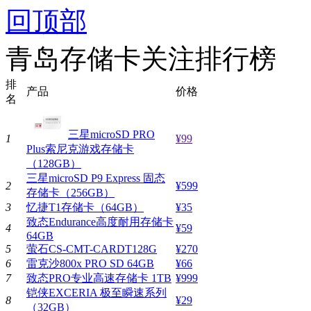
回顶部
青岛存储卡关注排行榜
排
产品
价格
名
三星microSD PRO
1
¥99
Plus索尼克游戏存储卡
（128GB）
三星microSD P9 Express 固态
2
¥599
存储卡（256GB）
3
忆捷T1存储卡（64GB）
¥35
致态Endurance高度耐用存储卡
4
¥59
64GB
5
萤石CS-CMT-CARDT128G
¥270
6
雷克沙800x PRO SD 64GB
¥66
7
致态PRO专业高速存储卡 1TB
¥999
铠侠EXCERIA 极至瞬速系列
8
¥29
（32GB）