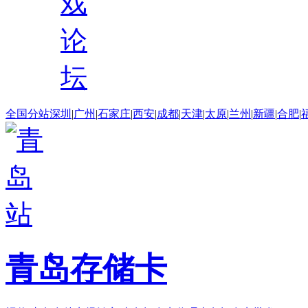
戏
论
坛
全国分站
深圳
|
广州
|
石家庄
|
西安
|
成都
|
天津
|
太原
|
兰州
|
新疆
|
合肥
|
青岛存储卡