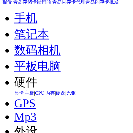
报价
青岛存储卡经销商
青岛闪存卡代理
青岛闪存卡批发
手机
笔记本
数码相机
平板电脑
硬件
显卡
|
主板
|
CPU
|
内存
|
硬盘
|
光驱
GPS
Mp3
外设