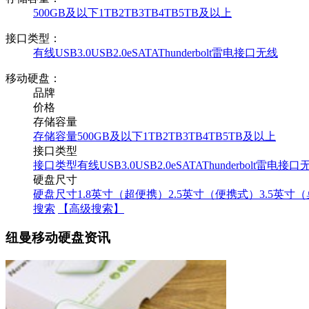
500GB及以下
1TB
2TB
3TB
4TB
5TB及以上
接口类型：
有线
USB3.0
USB2.0
eSATA
Thunderbolt雷电接口
无线
移动硬盘：
品牌
价格
存储容量
存储容量
500GB及以下
1TB
2TB
3TB
4TB
5TB及以上
接口类型
接口类型
有线
USB3.0
USB2.0
eSATA
Thunderbolt雷电接口
硬盘尺寸
硬盘尺寸
1.8英寸（超便携）
2.5英寸（便携式）
3.5英寸
搜索
【高级搜索】
纽曼移动硬盘资讯