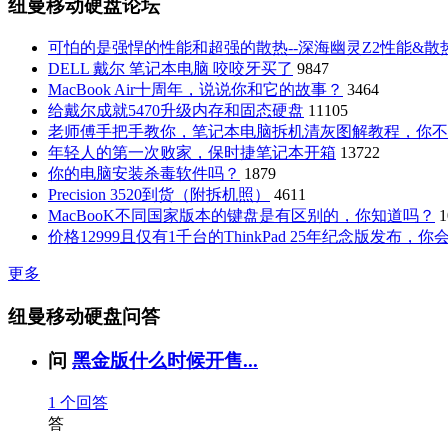
纽曼移动硬盘论坛
可怕的是强悍的性能和超强的散热--深海幽灵Z2性能&散
DELL 戴尔 笔记本电脑 咬咬牙买了
9847
MacBook Air十周年，说说你和它的故事？
3464
给戴尔成就5470升级内存和固态硬盘
11105
老师傅手把手教你，笔记本电脑拆机清灰图解教程，你不
年轻人的第一次败家，保时捷笔记本开箱
13722
你的电脑安装杀毒软件吗？
1879
Precision 3520到货（附拆机照）
4611
MacBooK不同国家版本的键盘是有区别的，你知道吗？
1
价格12999且仅有1千台的ThinkPad 25年纪念版发布，
更多
纽曼移动硬盘问答
问
黑金版什么时候开售...
1
个回答
答