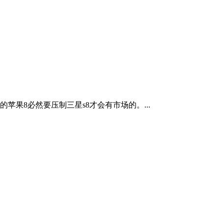
果8必然要压制三星s8才会有市场的。...