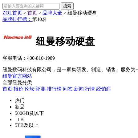
ZOL首页
>
首页
>
品牌大全
>
纽曼移动硬盘
品牌排行榜：
第
10
名
纽曼移动硬盘
客服电话：
400-810-1989
纽曼数码科技有限公司，是一家集研发、制造、销售、服务为一
纽曼官方网站
全部纽曼分类
首页
报价
论坛
评测
排行榜
问答
新闻
行情
经销商
热门
新品
500GB及以下
1TB
5TB及以上