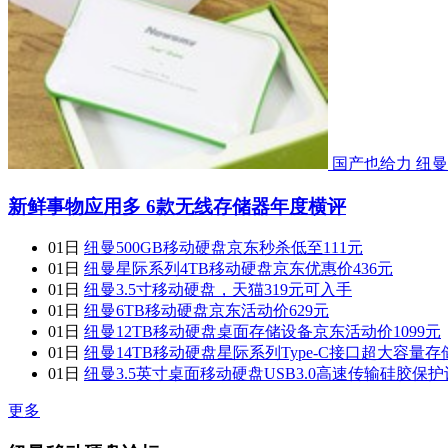
国产也给力 纽
新鲜事物应用多 6款无线存储器年度横评
01日
纽曼500GB移动硬盘京东秒杀低至111元
01日
纽曼星际系列4TB移动硬盘京东优惠价436元
01日
纽曼3.5寸移动硬盘，天猫319元可入手
01日
纽曼6TB移动硬盘京东活动价629元
01日
纽曼12TB移动硬盘桌面存储设备京东活动价1099元
01日
纽曼14TB移动硬盘星际系列Type-C接口超大容量存
01日
纽曼3.5英寸桌面移动硬盘USB3.0高速传输硅胶保
更多