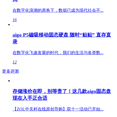
在数字化浪潮的席卷下，数据已成为现代社会不...
16
aigo P5磁吸移动固态硬盘 随时“贴贴” 直存直
录
在数字化飞速发展的时代，我们的生活与各类数...
12
更多评测
存储涨价在即，别等贵了！这几款aigo固态盘
现在入手正合适
【ZOL中关村在线原创导购】双十一活动已开始...