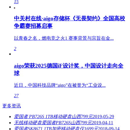
15
中关村在线·aigo存储杯《无畏契约》全国高校
争霸赛招募启事
以青春之名，燃电竞之火1 赛事背景与宗旨在金...
2
aigo荣获2025德国iF设计奖，中国设计走向全
球
近日，中国科技品牌“aigo”在被誉为“工业设...
27
更多资讯
爱国者 PB726S 1TB移动硬盘山西799元
2019-05-29
无线移动硬盘爱国者PB726S山西799元
2019-04-11
爱国者SK8671 1TB加密移动硬盘仅1699元
2018-09-14