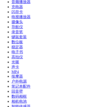
音频播放器
充电器
闪存卡
电视播放器
摄像头
导航仪
录音笔
键鼠套装
数位板
稳定器
电子书
高拍仪
光驱
声卡
MP4
按摩器
户外电源
笔记本配件
回音壁
数码相框
相机电池
智能传感器