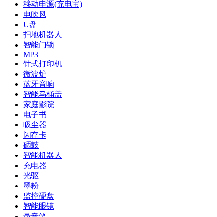
移动电源(充电宝)
电吹风
U盘
扫地机器人
智能门锁
MP3
针式打印机
微波炉
蓝牙音响
智能马桶盖
家庭影院
电子书
吸尘器
闪存卡
硒鼓
智能机器人
充电器
光驱
墨粉
监控硬盘
智能眼镜
录音笔