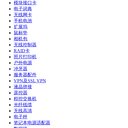
模块接口卡
电子词典
无线网卡
手机电池
扩展坞
鼠标垫
相机包
无线控制器
RAID卡
照片打印机
户外电源
冲牙器
服务器配件
VPN及SSL VPN
液晶拼接
遥控器
程控交换机
光纤线缆
无线高清
电子秤
笔记本电源适配器